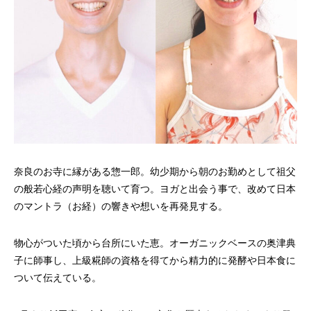
奈良のお寺に縁がある惣一郎。幼少期から朝のお勤めとして祖父
の般若心経の声明を聴いて育つ。ヨガと出会う事で、改めて日本
のマントラ（お経）の響きや想いを再発見する。
物心がついた頃から台所にいた恵。オーガニックベースの奥津典
子に師事し、上級糀師の資格を得てから精力的に発酵や日本食に
ついて伝えている。